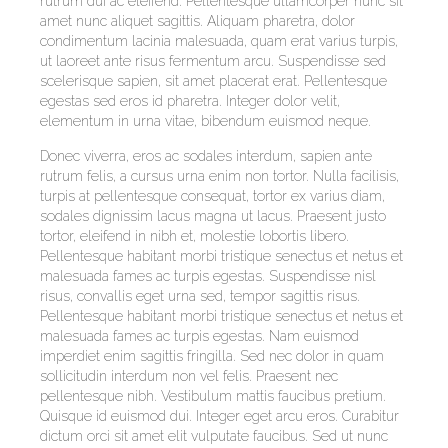
rutrum dui ac eleifend. Pellentesque ullamcorper nunc sit
amet nunc aliquet sagittis. Aliquam pharetra, dolor
condimentum lacinia malesuada, quam erat varius turpis,
ut laoreet ante risus fermentum arcu. Suspendisse sed
scelerisque sapien, sit amet placerat erat. Pellentesque
egestas sed eros id pharetra. Integer dolor velit,
elementum in urna vitae, bibendum euismod neque.
Donec viverra, eros ac sodales interdum, sapien ante
rutrum felis, a cursus urna enim non tortor. Nulla facilisis,
turpis at pellentesque consequat, tortor ex varius diam,
sodales dignissim lacus magna ut lacus. Praesent justo
tortor, eleifend in nibh et, molestie lobortis libero.
Pellentesque habitant morbi tristique senectus et netus et
malesuada fames ac turpis egestas. Suspendisse nisl
risus, convallis eget urna sed, tempor sagittis risus.
Pellentesque habitant morbi tristique senectus et netus et
malesuada fames ac turpis egestas. Nam euismod
imperdiet enim sagittis fringilla. Sed nec dolor in quam
sollicitudin interdum non vel felis. Praesent nec
pellentesque nibh. Vestibulum mattis faucibus pretium.
Quisque id euismod dui. Integer eget arcu eros. Curabitur
dictum orci sit amet elit vulputate faucibus. Sed ut nunc