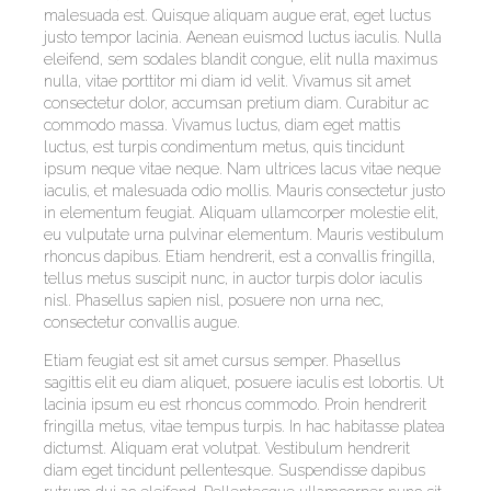
malesuada est. Quisque aliquam augue erat, eget luctus
justo tempor lacinia. Aenean euismod luctus iaculis. Nulla
eleifend, sem sodales blandit congue, elit nulla maximus
nulla, vitae porttitor mi diam id velit. Vivamus sit amet
consectetur dolor, accumsan pretium diam. Curabitur ac
commodo massa. Vivamus luctus, diam eget mattis
luctus, est turpis condimentum metus, quis tincidunt
ipsum neque vitae neque. Nam ultrices lacus vitae neque
iaculis, et malesuada odio mollis. Mauris consectetur justo
in elementum feugiat. Aliquam ullamcorper molestie elit,
eu vulputate urna pulvinar elementum. Mauris vestibulum
rhoncus dapibus. Etiam hendrerit, est a convallis fringilla,
tellus metus suscipit nunc, in auctor turpis dolor iaculis
nisl. Phasellus sapien nisl, posuere non urna nec,
consectetur convallis augue.
Etiam feugiat est sit amet cursus semper. Phasellus
sagittis elit eu diam aliquet, posuere iaculis est lobortis. Ut
lacinia ipsum eu est rhoncus commodo. Proin hendrerit
fringilla metus, vitae tempus turpis. In hac habitasse platea
dictumst. Aliquam erat volutpat. Vestibulum hendrerit
diam eget tincidunt pellentesque. Suspendisse dapibus